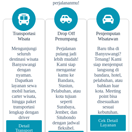
perjalananmu!
Transportasi
Drop Off
Penjemputan
Wisata
Penumpang
Wisatawan
Mengunjungi
Perjalanan
Baru tiba di
seluruh
pulang jadi
Banyuwangi?
destinasi wisata
lebih mudah!
Tenang! Kami
Banyuwangi
Kami siap
siap menjemput
dengan
mengantar
langsung di
nyaman.
kamu ke
bandara, hotel,
Dapatkan
Bandara,
pelabuhan, atau
layanan sewa
Stasiun,
bahkan luar
mobil harian,
Pelabuhan, atau
kota. Meeting
carter wisata,
kota tujuan
point bisa
hingga paket
seperti
disesuaikan
transportasi
Surabaya,
sesuai
lengkap dengan
Jember, dan
kebutuhan.
driver
Situbondo
Cek Detail
dengan jadwal
Layanan
Detail
fleksibel.
Transport