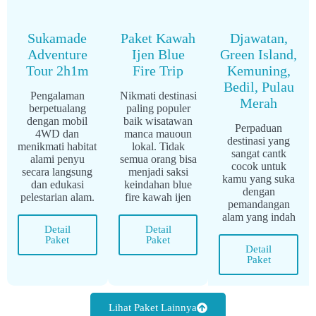
Sukamade
Paket Kawah
Djawatan,
Adventure
Ijen Blue
Green Island,
Tour 2h1m
Fire Trip
Kemuning,
Bedil, Pulau
Pengalaman
Nikmati destinasi
Merah
berpetualang
paling populer
dengan mobil
baik wisatawan
Perpaduan
4WD dan
manca mauoun
destinasi yang
menikmati habitat
lokal. Tidak
sangat cantk
alami penyu
semua orang bisa
cocok untuk
secara langsung
menjadi saksi
kamu yang suka
dan edukasi
keindahan blue
dengan
pelestarian alam.
fire kawah ijen
pemandangan
alam yang indah
Detail
Detail
Paket
Paket
Detail
Paket
Lihat Paket Lainnya