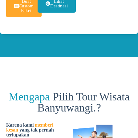
Buat
Lihat
Custom
Destinasi
Paket
Mengapa
Pilih Tour Wisata
Banyuwangi.?
Karena kami
memberi
kesan
yang tak pernah
terlupakan