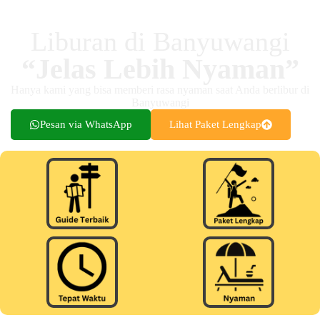
Liburan di Banyuwangi
“Jelas Lebih Nyaman”
Hanya kami yang bisa memberi rasa nyaman saat Anda berlibur di
Banyuwangi
Pesan via WhatsApp
Lihat Paket Lengkap