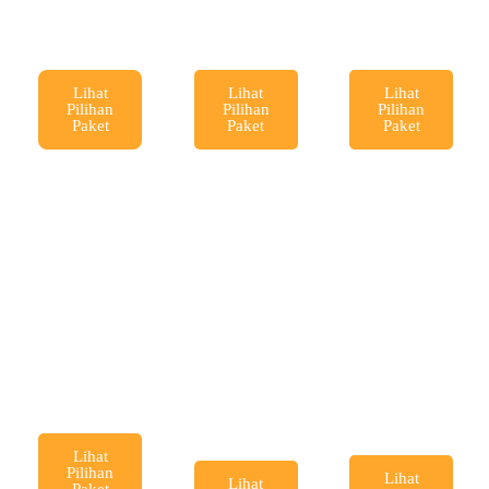
ngi 4H
ngi 3H
ngi 2H
3M
2M
1M
Lihat
Lihat
Lihat
Pilihan
Pilihan
Pilihan
Paket
Paket
Paket
Paket
Paket
Open
Wisata
Honeym
Trip
Banyuwa
oon &
Banyuwa
ngi 1H
Annivers
ngi
ary
Lihat
Pilihan
Lihat
Lihat
Paket