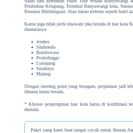
Salah satu kelebihan Paket Tour Wisata Banyuwangi ada
Pelabuhan Ketapang, Terminal Banyuwangi kota, Stasiun
Bandara Blimbingsari. Atau lokasi tertentu seperti hotel at
Kamu juga tidak perlu khawatir jika berada di luar kota
diantaranya:
Jember
Situbondo
Bondowoso
Probolinggo
Lumajang
Surabaya
Malang
Dengan meeting point yang beragam, perjalanan jadi leb
dimana kamu berada.
* Khusus penjemputan luar kota harus di konfirmasi te
dimulai.
Paket yang kami buat sangat cocok untuk liburan An