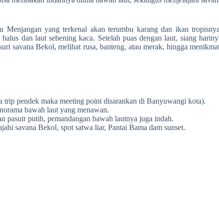
lau Menjangan yang terkenal akan terumbu karang dan ikan tropisnya
 halus dan laut sebening kaca. Setelah puas dengan laut, siang hariny
i savana Bekol, melihat rusa, banteng, atau merak, hingga menikmat
a trip pendek maka meeting point disarankan di Banyuwangi kota).
anorama bawah laut yang menawan.
an pasuir putih, pemandangan bawah lautnya juga indah.
jahi savana Bekol, spot satwa liar, Pantai Bama dam sunset.