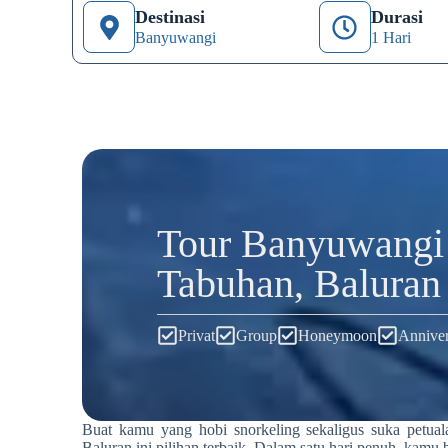
Destinasi
Durasi
Banyuwangi
1 Hari
Tour Banyuwangi 
Tabuhan, Baluran
Privat
Group
Honeymoon
Anniver
Buat kamu yang hobi snorkeling sekaligus suka petu
Baluran ini pilihan terbaik. Dalam satu hari penuh, kamu