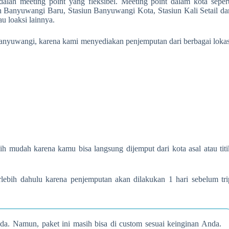
lah meeting point yang fleksibel. Meeting point dalam kota sepert
 Banyuwangi Baru, Stasiun Banyuwangi Kota, Stasiun Kali Setail da
au loaksi lainnya.
 Banyuwangi, karena kami menyediakan penjemputan dari berbagai lokas
ih mudah karena kamu bisa langsung dijemput dari kota asal atau titi
rlebih dahulu karena penjemputan akan dilakukan 1 hari sebelum tri
da. Namun, paket ini masih bisa di custom sesuai keinginan Anda.