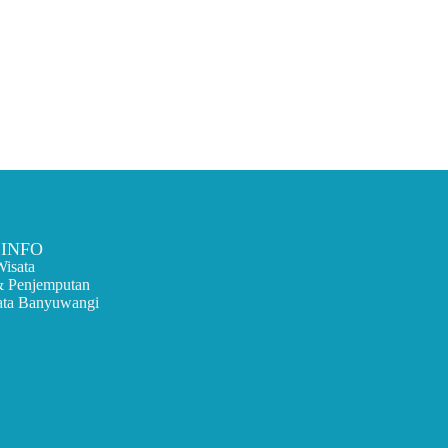
 INFO
Wisata
& Penjemputan
ata Banyuwangi