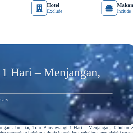
Hotel
Maka
Exclude
Include
1 Hari – Menjangan,
sary
alangan alam liar, Tour Banyuwangi 1 Hari – Menjangan, Tabuhan 
 bisa merasakan indahnya dunia bawah laut, sekaligus menjelajahi savan