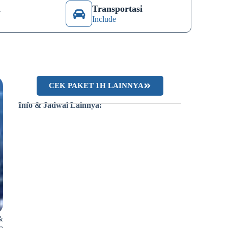
n
Transportasi
Include
CEK PAKET 1H LAINNYA
Info & Jadwal Lainnya:
This is the heading
Lorem ipsum dolor sit amet consectetur
adipiscing elit dolor
Click Here
&
a