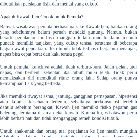
dibutuhkan persiapan fisik dan mental yang cukup.
Apakah Kawah Ijen Cocok untuk Pemula?
Banyak wisatawan pemula berhasil naik ke Kawah Ijen, bahkan orang
yang sebelumnya belum pernah mendaki gunung. Namun, bukan
berarti perjalanan ini bisa dianggap terlalu mudah. Jalur menuju
puncak memiliki tanjakan yang cukup terasa, terutama di beberapa
bagian awal pendakian. Jika tubuh tidak terbiasa berjalan menanjak,
napas bisa cepat berat dan kaki terasa pegal.
Untuk pemula, kuncinya adalah tidak terburu-buru. Jalan pelan, atur
napas, dan berhenti sebentar jika tubuh mulai lelah. Tidak perlu
memaksakan diri mengikuti ritme orang lain. Setiap orang punya
kemampuan fisik yang berbeda.
Jika memiliki riwayat asma, jantung, gangguan pernapasan, hipertensi
atau kondisi kesehatan tertentu, sebaiknya berkonsultasi terlebih
dahulu sebelum berangkat. Kawah Ijen memiliki risiko paparan gas
belerang, terutama di area dekat kawah. Karena itu, wisatawan perlu
lebih berhati-hati dan tidak menganggap remeh kondisi tubuh.
Untuk anak-anak dan orang tua, perjalanan ke Ijen masih mungkin
dilakukan dalam kondisi tertentu, tetapi harus benar-benar