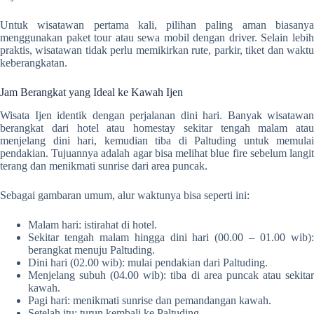
Untuk wisatawan pertama kali, pilihan paling aman biasanya
menggunakan paket tour atau sewa mobil dengan driver. Selain lebih
praktis, wisatawan tidak perlu memikirkan rute, parkir, tiket dan waktu
keberangkatan.
Jam Berangkat yang Ideal ke Kawah Ijen
Wisata Ijen identik dengan perjalanan dini hari. Banyak wisatawan
berangkat dari hotel atau homestay sekitar tengah malam atau
menjelang dini hari, kemudian tiba di Paltuding untuk memulai
pendakian. Tujuannya adalah agar bisa melihat blue fire sebelum langit
terang dan menikmati sunrise dari area puncak.
Sebagai gambaran umum, alur waktunya bisa seperti ini:
Malam hari: istirahat di hotel.
Sekitar tengah malam hingga dini hari (00.00 – 01.00 wib):
berangkat menuju Paltuding.
Dini hari (02.00 wib): mulai pendakian dari Paltuding.
Menjelang subuh (04.00 wib): tiba di area puncak atau sekitar
kawah.
Pagi hari: menikmati sunrise dan pemandangan kawah.
Setelah itu: turun kembali ke Paltuding.