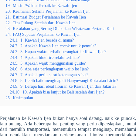
19.
Musim/Waktu Terbaik ke Kawah Ijen
20.
Keamanan Selama Perjalanan ke Kawah Ijen
21.
Estimasi Budget Perjalanan ke Kawah Ijen
22.
Tips Pulang Setelah dari Kawah Ijen
23.
Kesalahan yang Sering Dilakukan Wisatawan Pertama Kali
24.
FAQ Seputar Perjalanan ke Kawah Ijen
24.1.
1. Kawah Ijen berada di mana?
24.2.
2. Apakah Kawah Ijen cocok untuk pemula?
24.3.
3. Kapan waktu terbaik berangkat ke Kawah Ijen?
24.4.
4. Apakah blue fire selalu terlihat?
24.5.
5. Apakah wajib menggunakan guide?
24.6.
6. Apa saja perlengkapan wajib ke Ijen?
24.7.
7. Apakah perlu surat keterangan sehat?
24.8.
8. Lebih baik menginap di Banyuwangi Kota atau Licin?
24.9.
9. Berapa hari ideal liburan ke Kawah Ijen dari Jakarta?
24.10.
10. Apakah bisa lanjut ke Bali setelah dari Ijen?
25.
Kesimpulan
Perjalanan ke Kawah Ijen bukan hanya soal datang, naik ke puncak,
lalu pulang. Ada beberapa hal penting yang perlu dipersiapkan, mulai
dari memilih transportasi, menentukan tempat menginap, memahami
jam pendakian, menyiapkan perlengkapan, hingga memperkirakan