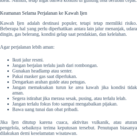
ideal. Namun, tetap ingat bahwa kondisi di gunung bisa berubah cepat.
Keamanan Selama Perjalanan ke Kawah Ijen
Kawah Ijen adalah destinasi populer, tetapi tetap memiliki risiko.
Beberapa hal yang perlu diperhatikan antara lain jalur menanjak, udara
dingin, gas belerang, kondisi gelap saat pendakian, dan kelelahan.
Agar perjalanan lebih aman:
Ikuti jalur resmi.
Jangan berjalan terlalu jauh dari rombongan.
Gunakan headlamp atau senter.
Pakai masker gas saat diperlukan.
Dengarkan arahan guide atau petugas.
Jangan memaksakan turun ke area kawah jika kondisi tidak
aman.
Segera istirahat jika merasa sesak, pusing, atau terlalu lelah.
Jangan terlalu fokus foto sampai mengabaikan pijakan.
Bawa uang tunai dan obat pribadi.
Jika Ijen ditutup karena cuaca, aktivitas vulkanik, atau aturan
pengelola, sebaiknya terima keputusan tersebut. Penutupan biasanya
dilakukan demi keselamatan wisatawan.