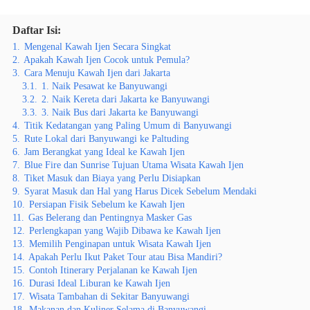
Daftar Isi:
1.
Mengenal Kawah Ijen Secara Singkat
2.
Apakah Kawah Ijen Cocok untuk Pemula?
3.
Cara Menuju Kawah Ijen dari Jakarta
3.1.
1. Naik Pesawat ke Banyuwangi
3.2.
2. Naik Kereta dari Jakarta ke Banyuwangi
3.3.
3. Naik Bus dari Jakarta ke Banyuwangi
4.
Titik Kedatangan yang Paling Umum di Banyuwangi
5.
Rute Lokal dari Banyuwangi ke Paltuding
6.
Jam Berangkat yang Ideal ke Kawah Ijen
7.
Blue Fire dan Sunrise Tujuan Utama Wisata Kawah Ijen
8.
Tiket Masuk dan Biaya yang Perlu Disiapkan
9.
Syarat Masuk dan Hal yang Harus Dicek Sebelum Mendaki
10.
Persiapan Fisik Sebelum ke Kawah Ijen
11.
Gas Belerang dan Pentingnya Masker Gas
12.
Perlengkapan yang Wajib Dibawa ke Kawah Ijen
13.
Memilih Penginapan untuk Wisata Kawah Ijen
14.
Apakah Perlu Ikut Paket Tour atau Bisa Mandiri?
15.
Contoh Itinerary Perjalanan ke Kawah Ijen
16.
Durasi Ideal Liburan ke Kawah Ijen
17.
Wisata Tambahan di Sekitar Banyuwangi
18.
Makanan dan Kuliner Selama di Banyuwangi