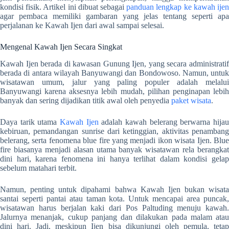
kondisi fisik. Artikel ini dibuat sebagai
panduan lengkap ke kawah ije
agar pembaca memiliki gambaran yang jelas tentang seperti apa
perjalanan ke Kawah Ijen dari awal sampai selesai.
Mengenal Kawah Ijen Secara Singkat
Kawah Ijen berada di kawasan Gunung Ijen, yang secara administratif
berada di antara wilayah Banyuwangi dan Bondowoso. Namun, untuk
wisatawan umum, jalur yang paling populer adalah melalui
Banyuwangi karena aksesnya lebih mudah, pilihan penginapan lebih
banyak dan sering dijadikan titik awal oleh penyedia
paket wisata
.
Daya tarik utama
Kawah Ijen
adalah kawah belerang berwarna hija
kebiruan, pemandangan sunrise dari ketinggian, aktivitas penambang
belerang, serta fenomena blue fire yang menjadi ikon wisata Ijen. Blue
fire biasanya menjadi alasan utama banyak wisatawan rela berangkat
dini hari, karena fenomena ini hanya terlihat dalam kondisi gelap
sebelum matahari terbit.
Namun, penting untuk dipahami bahwa Kawah Ijen bukan wisata
santai seperti pantai atau taman kota. Untuk mencapai area puncak,
wisatawan harus berjalan kaki dari Pos Paltuding menuju kawah.
Jalurnya menanjak, cukup panjang dan dilakukan pada malam atau
dini hari. Jadi, meskipun Ijen bisa dikunjungi oleh pemula, tetap