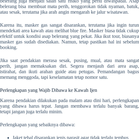
belerang juga menjadi salah satu risiko yang perlu diwaspadai. Asap
belerang bisa membuat mata perih, tenggorokan tidak nyaman, batuk,
atau sesak, terutama jika arah angin mengarah ke jalur wisatawan.
Karena itu, masker gas sangat disarankan, terutama jika ingin turun
mendekati area kawah atau melihat blue fire. Masker biasa tidak cukup
efektif untuk kondisi asap belerang yang pekat. Jika ikut tour, biasanya
masker gas sudah disediakan. Namun, tetap pastikan hal ini sebelum
booking.
Jika saat pendakian merasa sesak, pusing, mual, atau mata sangat
perih, jangan memaksakan diri. Segera menjauh dari area asap,
istirahat, dan ikuti arahan guide atau petugas. Pemandangan bagus
memang menggoda, tapi keselamatan tetap nomor satu.
Perlengkapan yang Wajib Dibawa ke Kawah Ijen
Karena pendakian dilakukan pada malam atau dini hari, perlengkapan
yang dibawa harus tepat. Jangan membawa terlalu banyak barang,
tetapi jangan juga terlalu minim.
Perlengkapan yang sebaiknya dibawa:
Jaket tebal disarankan jenis parasit agar tidak terlalu tembus