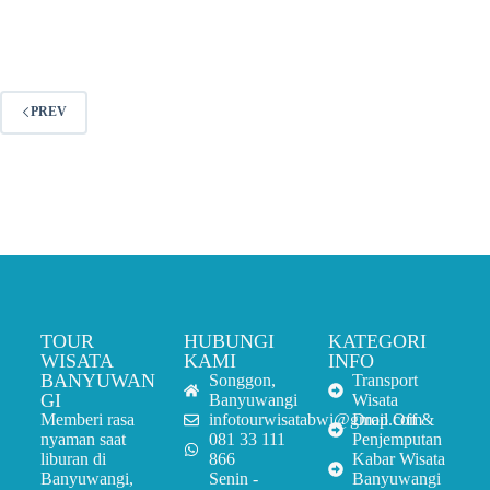
PREV
TOUR
HUBUNGI
KATEGORI
WISATA
KAMI
INFO
BANYUWAN
Songgon,
Transport
GI
Banyuwangi
Wisata
Memberi rasa
infotourwisatabwi@gmail.com
Drop Off &
nyaman saat
081 33 111
Penjemputan
liburan di
866
Kabar Wisata
Banyuwangi,
Senin -
Banyuwangi